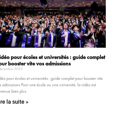
idéo pour écoles et universités : guide complet
our booster vite vos admissions
décembre 2025
déo pour écoles et universités : guide complet pour booster vite
s admissions Pour une école ou une université, la vidéo est
venue bien plus
ire la suite »