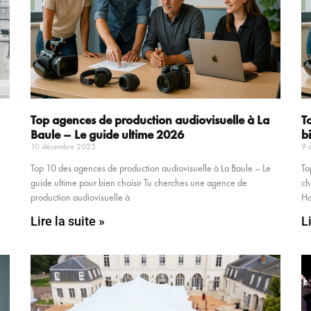
Top agences de production audiovisuelle à La
T
Baule – Le guide ultime 2026
b
10 décembre 2025
9 
Top 10 des agences de production audiovisuelle à La Baule – Le
To
guide ultime pour bien choisir Tu cherches une agence de
ch
production audiovisuelle à
Ha
Lire la suite »
L