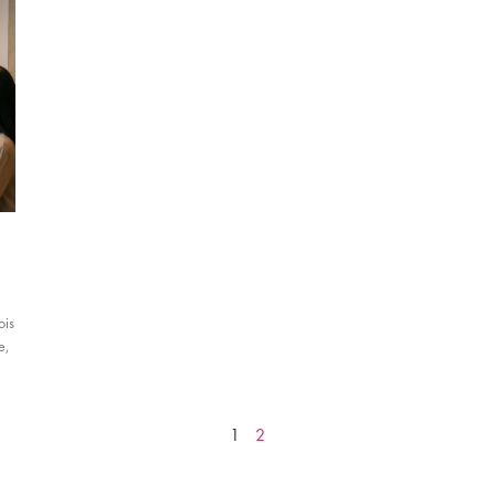
ois
e,
1
2