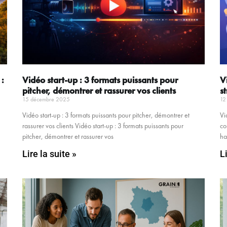
 :
Vidéo start-up : 3 formats puissants pour
V
pitcher, démontrer et rassurer vos clients
s
15 décembre 2025
12
Vidéo start-up : 3 formats puissants pour pitcher, démontrer et
Vi
rassurer vos clients Vidéo start-up : 3 formats puissants pour
co
pitcher, démontrer et rassurer vos
ha
Lire la suite »
L