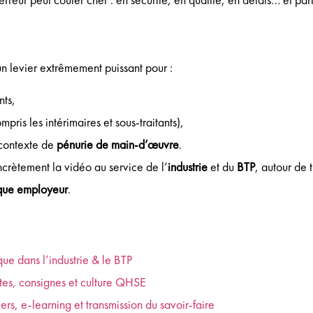
un levier extrêmement puissant pour :
nts,
pris les intérimaires et sous-traitants),
n contexte de
pénurie de main-d’œuvre
.
ncrètement la vidéo au service de l’
industrie
et du
BTP
, autour de 
que employeur
.
que dans l’industrie & le BTP
estes, consignes et culture QHSE
ers, e-learning et transmission du savoir-faire