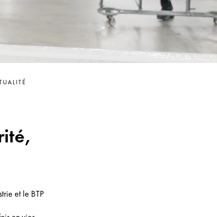
TUALITÉ
ité,
trie et le BTP
ois en vies