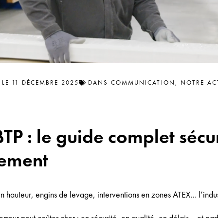
LE
11 DÉCEMBRE 2025
DANS
COMMUNICATION
,
NOTRE AC
BTP : le guide complet sécur
tement
x en hauteur, engins de levage, interventions en zones ATEX… l’indus
reur peut coûter cher : en sécurité, en qualité, en délais… et parf