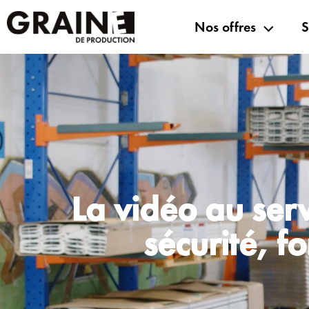
Nos offres
S
La vidéo au serv
sécurité, f