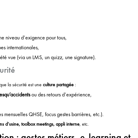
 niveau d’exigence pour tous,
pes internationales,
n été vue (via un LMS, un quizz, une signature).
urité
ue la sécurité est une
culture partagée
:
esqu’accidents
ou des retours d’expérience,
s mensuelles QHSE, focus gestes barrières, etc.).
ans d’usine, toolbox meetings, appli interne
, etc.
ion : gestes métiers, e-learning et