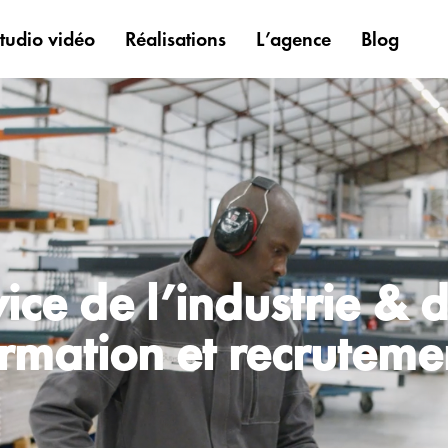
tudio vidéo
Réalisations
L’agence
Blog
ice de l’industrie & d
ormation et recruteme