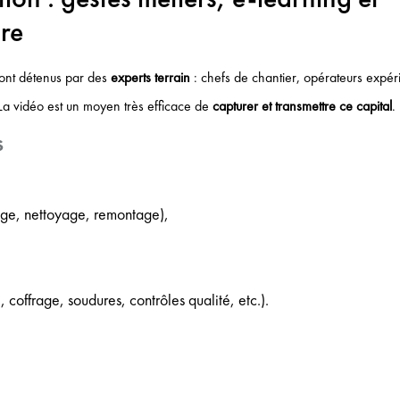
ire
 sont détenus par des
experts terrain
: chefs de chantier, opérateurs expér
La vidéo est un moyen très efficace de
capturer et transmettre ce capital
.
s
e, nettoyage, remontage),
, coffrage, soudures, contrôles qualité, etc.).