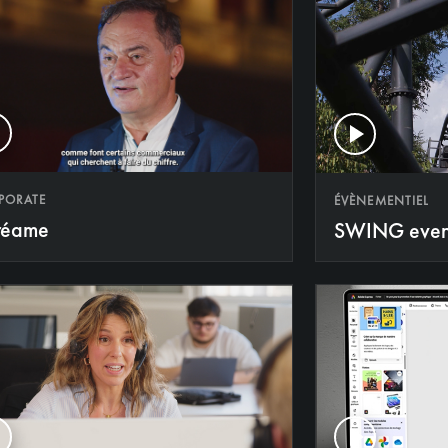
PORATE
ÉVÈNEMENTIEL
réame
SWING even