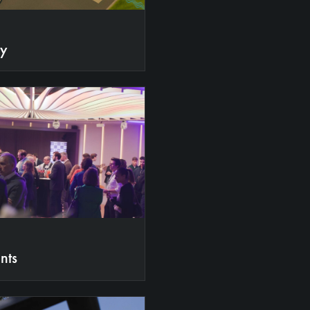
gy
nts