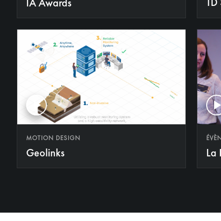
TD 
IA Awards
ÉVÈ
MOTION DESIGN
La 
Geolinks