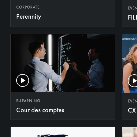
CORPORATE
ÉVÈ
Perennity
FIL
E-LEARNING
ÉVÈ
Cour des comptes
CX