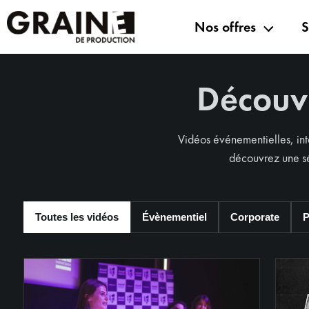
Nos offres
S
Découvr
Vidéos événementielles, int
découvrez une sé
Toutes les vidéos
Évènementiel
Corporate
P